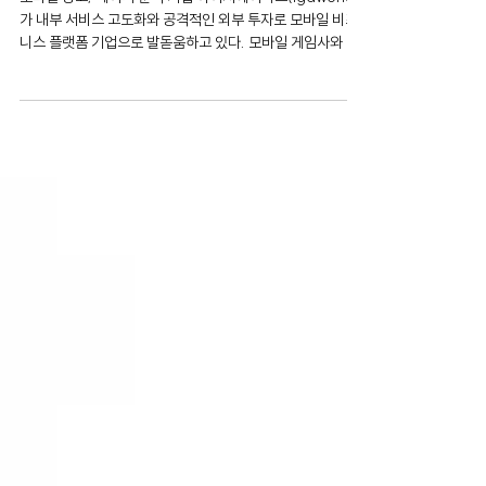
와 함께 성장”
모바일 광고, 테이터 분석 기업 아이지에이웍스(igaworks)
가 내부 서비스 고도화와 공격적인 외부 투자로 모바일 비즈
니스 플랫폼 기업으로 발돋움하고 있다. 모바일 게임사와 퍼
블리셔가 각각 본연의 업무인 개발과 우수게임 발굴·운영 계
획 수립에만...