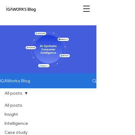
아이지에이웍스 블로
그
IGAWorks Blog
All posts
All posts
Insight
Intelligence
Case study