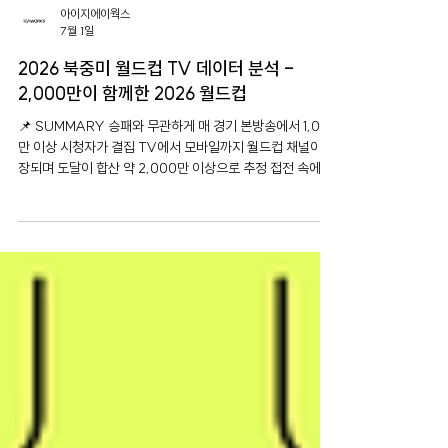
아이지에이웍스
7월 1일
2026 북중미 월드컵 TV 데이터 분석 -
2,000만이 함께한 2026 월드컵
📌 SUMMARY 승패와 무관하게 매 경기 본방송에서 1,000
만 이상 시청자가 결집 TV에서 모바일까지 월드컵 채널이 확
장되며 도달이 합산 약 2,000만 이상으로 추정 접전 속에 골
이 터질 때 마다 시청자가 집중되는 양상 신설 하이드레이션
브레이크의 광고에서 하프타임 광고 대비 +20%, +16% 광
고 효과 상승 📊 데이터 기준 분석 채널: KBS∙JTBC∙네이
버 치지직(모바일) 분석 타깃: 유료방송 STB∙전국 안녕하세
요, TV INDEX입니다. 2026년 6월, 2026 북중미 월드컵
조별리그가 시작되었습니다. 대한민국은 체코를 상대로 짜릿
한 역전승을 거뒀지만, 멕시코전과 남아공전에서 패하면서
월드컵 여정을 마무리하게 됐습니다. 이번 리포트에서는 월
드컵에서 나타난 TV 시청 데이터를 1,800만 셋톱박스 실측
데이터로 확인했습니다. 월드컵 중계 콘텐츠는 얼만큼 시청
자에게 도달했고, 분단위 시청자 수 추이는 어떻게 나타났는