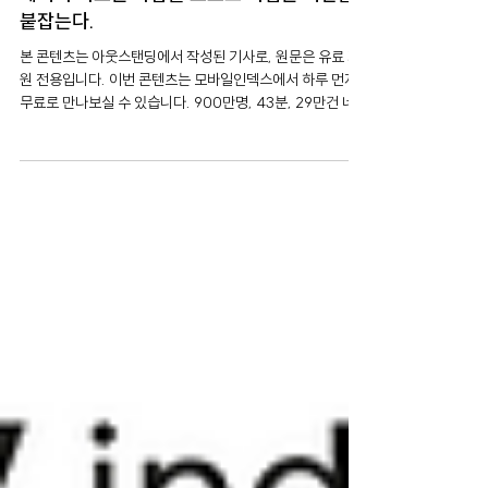
모바일인덱스
6월 18일
네이버 지도는 사람을 모으고 티맵은 시간을
붙잡는다.
본 콘텐츠는 아웃스탠딩에서 작성된 기사로, 원문은 유료 회
원 전용입니다. 이번 콘텐츠는 모바일인덱스에서 하루 먼저
무료로 만나보실 수 있습니다. 900만명, 43분, 29만건 네이
버지도는 하루 약 900만명이 쓰는 이용자 규모가 가장 큰 지
도앱입니다. 티맵은 이용자 한 명이 하루 평균 43분 머무는
가장 오래 켜져 있는 지도앱이고요. 카카오맵은 월 신규 설치
수가 약 29만건으로 새 이용자 유입이 가장 많은 지도앱이었
습니다. 같은 지도앱이지만 이렇게 세 앱이 가진 자산은 달랐
습니다. 네이버지도는 사람을 모으고요. 티맵은 시간을 붙잡
습니다. 카카오맵은 이동 접점을 넓힙니다. 우리는 이제 길을
찾을 때만 지도앱을 켜지 않습니다. 약속 장소를 정할 때, 처
음 가는 장소의 맛집을 찾을 때, 주유소를 찾을 때, 병원을 검
색할 때도 자연스럽게 지도앱을 열죠. 지도앱은 이제 목적지
로 가는 길을 알려주는 앱에서 목적지를 고르기 전