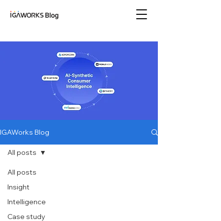
아이지에이웍스 블로
그
IGAWorks Blog
All posts
All posts
Insight
Intelligence
Case study