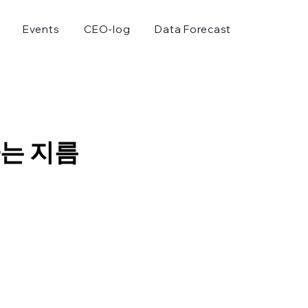
Events
CEO-log
Data Forecast
는 지름