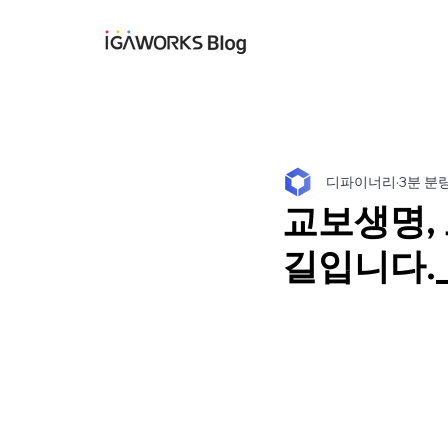
아이지에이웍스 블
디파이너리
3분 분
교보생명,
길입니다.