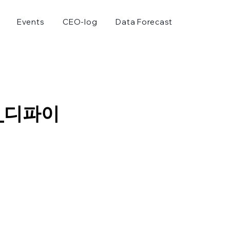
Events
CEO-log
Data Forecast
칙_디파이