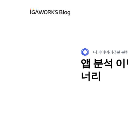
아이지에이웍스 블
디파이너리
3분 분
앱 분석 
너리