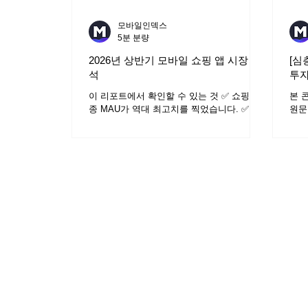
모바일인덱스
5분 분량
2026년 상반기 모바일 쇼핑 앱 시장 분
[심
석
투자
부동
이 리포트에서 확인할 수 있는 것 ✅ 쇼핑 업
본 
종 MAU가 역대 최고치를 찍었습니다. ✅ 개
원문
인정보 유출 사고 이후에도 쿠팡은 흔들리지
모바
않았습니다. 사용자가 왜 떠나지 못하는지 짚
실 
어봅니다. ✅ C커머스의 기세가 한풀 꺾였습
을 
니다. 무엇이 달라지는지 설치, 이탈 데이터
지수
로 살펴봅니다. ✅ 네이버플러스 스토어가 쿠
피는
팡의 독주에 균열을 내고 있습니다. 그 균열
‘오
이 진짜인지 데이터로 짚어봅니다. 4,278만
일 
명 — 역대 최고, 계속 늘고 있다 2026년 3월
파했
기준 쇼핑 업종 전체 MAU는 4,278만 명, 역
임도
대 최고치입니다. 가파르진 않지만 매달 완만
1년 
하게 오르고 있습니다. 이미 국민 대다수가
10
모바일 쇼핑을 쓰는데도 신규 사용자가 꾸준
12
히 들어오고 있다는 뜻입니다. 월별 흐름에는
폐 
계절성이 뚜렷합니다. 2025년 10~12월 연말
줄었
쇼핑 시즌에 4,100만 명을 넘기며 정점을 찍
투자