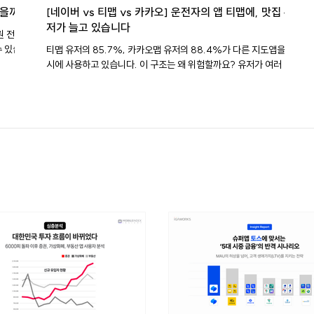
냈을까?
[네이버 vs 티맵 vs 카카오] 운전자의 앱 티맵에, 맛집 유
저가 늘고 있습니다
원 전용입
티맵 유저의 85.7%, 카카오맵 유저의 88.4%가 다른 지도앱을 동
478만
시에 사용하고 있습니다. 이 구조는 왜 위험할까요? 유저가 여러 앱을
026년 6
넘나들수록, 각 앱은 유저를 자기 앱 안에 붙잡아두기 어렵습니다. 맛
 두 국내
집을 검색할 땐 이 앱, 내비를 켤 땐 저 앱, 택시를 부를 땐 또 다른 앱으
화의 폭은
로 넘어가면 어느 앱도 유저의 시간을 온전히 가질 수 없습니다. 그래
5000명
서 3사는 같은 방향으로 움직이기 시작했습니다. 네이버지도는 내비
 두 앱
를 고도화하고, 티맵은 장소 탐색 기능을 확장하고, 카카오맵은 카카
월간 이용
오톡·카카오T와의 접점을 넓혔습니다. 유저의 이동 여정 전체를 자기
습니다.
생태계 안에 가두려는 크로스오버*가 본격화된 겁니다. *크로스오버
이번 순위
(crossover): 자기 본래의 영역을 넘어 다른 영역까지 진출하는 것
동안 국
목차 1. 데이터로 굳어진 3사 3색의 고유 영토 2. 크로스오버, 서로의
영역을 넘기 시작한 3사 3. 그들이 꿈꾸는 종착지: 생활 밀착형 슈퍼앱
데이터로 굳어진 3사