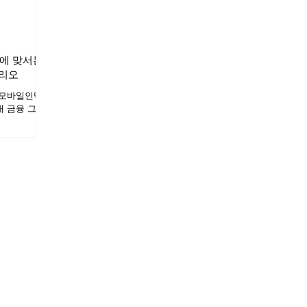
 토스에 맞서는
나리오
는 모바일인덱스
대 금융 그룹
 단순 MAU
 간 유기적
 강화 전략을
‘주거래 이원
 단순 사용자
은 오디언스를
시중 금융 그
 슈퍼앱 토스
텐션이 90%
이 검증된 핵
+라이프)에
Lock-in)
산가 층의 우위