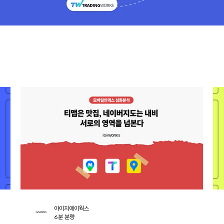
아이지에이웍스
6분 분량