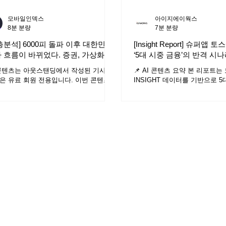
모바일인덱스
아이지에이웍스
8분 분량
7분 분량
층분석] 6000피 돌파 이후 대한민국
[Insight Report] 슈퍼앱
 흐름이 바뀌었다. 증권, 가상화폐,
‘5대 시중 금융’의 반격 시
산 앱 사용자 분석
콘텐츠는 아웃스탠딩에서 작성된 기사로,
📌 AI 콘텐츠 요약 본 리포트
은 유료 회원 전용입니다. 이번 콘텐츠는
INSIGHT 데이터를 기반으로 5
일인덱스에서 하루 먼저 무료로 만나보
의 실질적 지배력을 분석하였으며
수 있습니다. “코스피 5000” 처음 언급됐
수치 경쟁에서 벗어나 계열사 앱
때만해도 현실성이 낮은 숫자로 여겨지던
결합을 통한 '그룹 통합 경쟁력'
입니다. 하지만 2026년 1월 22일, 코스
제시합니다. 현재 고객의 자산은 은행에, 금
 증시 역사상 최초로 5000선을 넘어서며
융 활동 시간은 토스에 머무는 
천피 시대’를 열었죠. 그리고 불과 18거래
화’ 현상이 뚜렷합니다. 이제는
뒤인 2월 25일, 코스피는 6000선까지 돌
수 확대가 아닌 미래 가치가 높
습니다. 이런 상황에서 투자자들의 움직
정밀하게 선별·관리하고 이들을 
 함께 달라졌습니다. 증권앱 사용시간이
룹 내에 구조적으로 안착시켜야
전보다 (2025년 1월 vs 2026년 2월 기준)
에 맞설 수 있습니다. 데이터 분석 결과 2개
4% 늘었고요. 같은 기간 신규 설치는
이상의 앱을 교차 사용할 때 리
3% 확대됐습니다. 반면 같은 기간 가상화
이상으로 급증하는 만큼 방어력
앱의 사용시간과 신규 설치는 눈에 띄게
심 앱 조합(예: 우리금융의 뱅킹
습니다. 주식과 가상화폐, 두 시장에서
마케팅 화력을 집중해 강력한 락인(
자들의 관심이 반대 방향으로 움직인 셈
을 유도해야 합니다. 4050 자