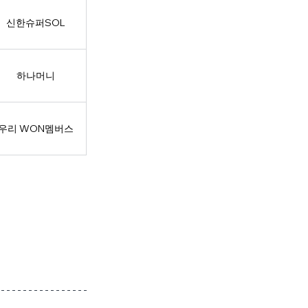
신한슈퍼SOL
하나머니
우리 WON멤버스