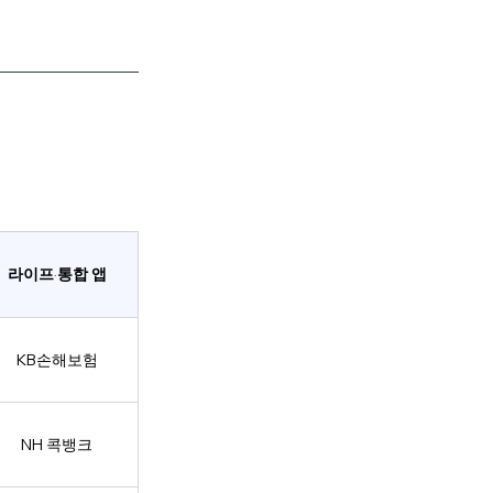
라이프
통합 앱
·
KB손해보험
NH 콕뱅크