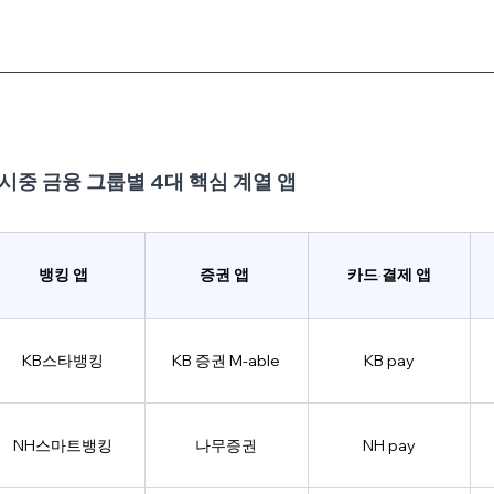
: 시중 금융 그룹별 4대 핵심 계열 앱
뱅킹 앱
증권 앱 
카드
결제 앱
·
KB스타뱅킹
KB 증권 M-able
KB pay
NH스마트뱅킹
나무증권
NH pay