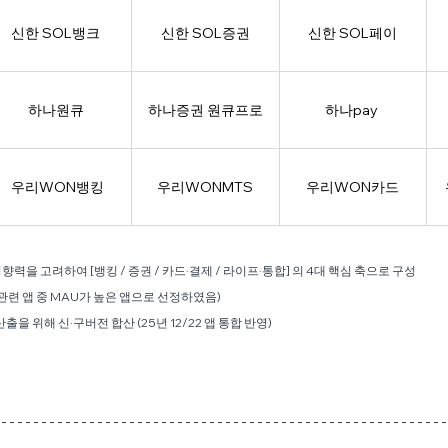
신한 SOL뱅크 
신한 SOL증권
신한 SOL페이
하나원큐 
하나증권 원큐프로
하나pay 
우리WON뱅킹
우리WONMTS
우리WON카드
향력을 고려하여 [뱅킹 / 증권 / 카드·결제 / 라이프·통합] 의 4대 핵심 축으로 구성 
관련 앱 중 MAU가 높은 앱으로 선정하였음)
출을 위해 신·구버전 합산 (25년 12/22 앱 통합 반영)