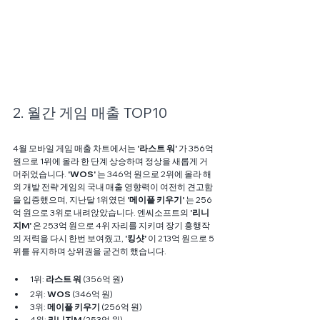
2. 월간 게임 매출 TOP10
4월 모바일 게임 매출 차트에서는 
'라스트 워'
 가 356억 
원으로 1위에 올라 한 단계 상승하며 정상을 새롭게 거
머쥐었습니다. 
'WOS'
 는 346억 원으로 2위에 올라 해
외 개발 전략 게임의 국내 매출 영향력이 여전히 견고함
을 입증했으며, 지난달 1위였던 
'메이플 키우기'
 는 256
억 원으로 3위로 내려앉았습니다. 엔씨소프트의 
'리니
지M'
 은 253억 원으로 4위 자리를 지키며 장기 흥행작
의 저력을 다시 한번 보여줬고, 
'킹샷'
 이 213억 원으로 5
위를 유지하며 상위권을 굳건히 했습니다.
1위: 
라스트 워
 (356억 원)
2위: 
WOS
 (346억 원)
3위: 
메이플 키우기
 (256억 원)
4위: 
리니지M
 (253억 원)