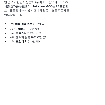
만 명으로 한 단계 상승해 4위에 자리 잡으며 e스포츠 
시즌 효과를 누렸으며, 
'Pokemon GO'
 는 98만 명으
로 6위를 유지하며 봄 시즌 야외 활동 수요를 꾸준히 끌
어모았습니다.
1위: 
블록 블라스트
 (212만 명)
2위: 
Roblox
 (207만 명)
3위: 
브롤스타즈
 (153만 명)
4위: 
전략적 팀 전투
 (118만 명)
5위: 
로얄 매치
 (113만 명)