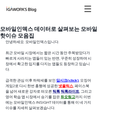
아이지에이웍스 블로
그
모바일인덱스 데이터로 살펴보는 모바일
핫이슈 모음집
안녕하세요. 모바일인덱스입니다.
최근 모바일 시장에서는 짧은 시간 동안 주목받았다가 
빠르게 사라지는 앱들이 있는 반면, 꾸준히 성장하며 시
장에서 확고한 입지를 다지는 앱들도 등장하고 있습니
다.
급격한 관심 이후 하락세를 보인 
딥시크(click)
, 오징어
게임2로 다시 한번 흥행에 성공한 
넷플릭스
, 페이스북
을 넘어 새로운 강자로 떠오른 
틱톡
·
틱톡라이트
, 그리고 
영어 학습 앱 시장에서 승기를 잡은 
듀오링고
까지.이번
에는 모바일인덱스 INSIGHT 데이터를 통해 이 네 가지 
이슈를 자세히 살펴보겠습니다.