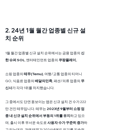
2. 24년 1월 월간 업종별 신규 설
치 순위
1월 월간 업종별 신규 설치 순위에서는 금융 업종의 
신
한 슈퍼 SOL
, 엔터테인먼트 업종의
 쿠팡플레이,
쇼핑 업종의 
테무(Temu)
, 여행/교통 업종의 티머니
GO, 식음료 업종의 
배달의민족
, 패션/의류 업종의 
무
신사
가 각각 1위를 차지했습니다.
그 중에서도 단연 돋보이는 앱은 신규 설치 건 수가 222
만 건인 테무입니다. 테무는 
2023년 9월부터 쇼핑 업
종 내 신규 설치 순위에서 부동의 1위를 유지
하고 있으
며, 출시 이후 무서운 속도로 
사용자 수가 꾸준히 증가
하
고 있는데요. 과연 테무가 2024년에도 인기를 지속적