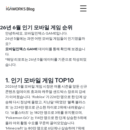
아이지에이웍스 블로
그
26년 6월 인기 모바일 게임 순위
안녕하세요, 모바일인덱스 GAME입니다.
26년 5월에는 과연 어떤 모바일 게임들이 인기였을까
요?
모바일인덱스 GAME
 데이터를 통해 확인해 보겠습니
다.
*해당 리포트는 26년 5월 데이터를 기준으로 작성되었
습니다.
1. 인기 모바일 게임 TOP10
2026년 5월 모바일 게임 시장은 여름 시즌을 앞둔 신규 
콘텐츠 업데이트 효과와 캐주얼·샌드박스 장르의 강세
가 이어졌습니다. 'Roblox' 가 226만 명으로 한 단계 상
승해 다시 정상에 올랐고, 지난달 1위였던 '블록 블라스
트' 는 224만 명으로 근소한 차이로 2위에 내려왔습니
다. '브롤스타즈' 는 182만 명으로 3위를 유지했으며, 
'Pokemon GO' 는 114만 명으로 한 단계 상승한 5위에 
올라 야외 활동 수요를 꾸준히 끌어모았습니다. 
'Minecraft' 는 80만 명으로 6단계나 상승하며 7위에 