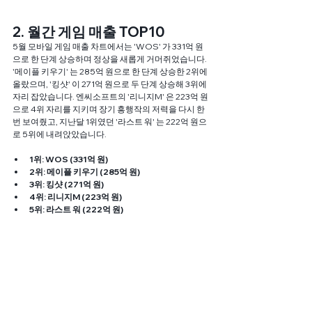
2. 월간 게임 매출 TOP10
5월 모바일 게임 매출 차트에서는 'WOS' 가 331억 원
으로 한 단계 상승하며 정상을 새롭게 거머쥐었습니다. 
'메이플 키우기' 는 285억 원으로 한 단계 상승한 2위에 
올랐으며, '킹샷' 이 271억 원으로 두 단계 상승해 3위에 
자리 잡았습니다. 엔씨소프트의 '리니지M' 은 223억 원
으로 4위 자리를 지키며 장기 흥행작의 저력을 다시 한
번 보여줬고, 지난달 1위였던 '라스트 워' 는 222억 원으
로 5위에 내려앉았습니다.
1위: WOS (331억 원)
2위: 메이플 키우기 (285억 원)
3위: 킹샷 (271억 원)
4위: 리니지M (223억 원)
5위: 라스트 워 (222억 원)