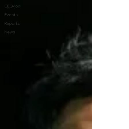
CEO-log
Events
Reports
News