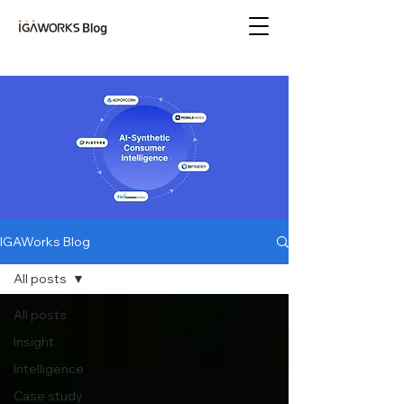
아이지에이웍스 블로
그
IGAWorks Blog
All posts
All posts
Insight
Intelligence
Case study