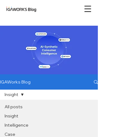
아이지에이웍스 블로
그
IGAWorks Blog
Insight
All posts
Insight
Intelligence
Case