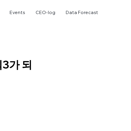
Events
CEO-log
Data Forecast
빅3가 되