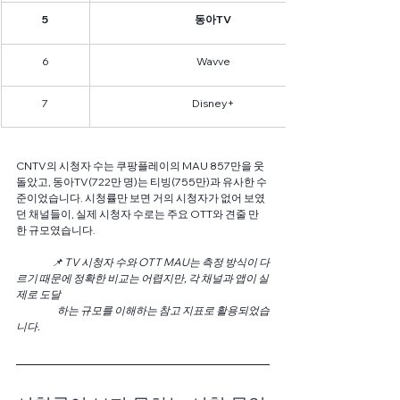
5
동아TV
6
Wavve
7
Disney+
CNTV의 시청자 수는 쿠팡플레이의 MAU 857만을 웃
돌았고, 동아TV(722만 명)는 티빙(755만)과 유사한 수
준이었습니다. 시청률만 보면 거의 시청자가 없어 보였
던 채널들이, 실제 시청자 수로는 주요 OTT와 견줄 만
한 규모였습니다.  
📌 TV 시청자 수와 OTT MAU는 측정 방식이 다
르기 때문에 정확한 비교는 어렵지만, 각 채널과 앱이 실
제로 도달
	   하는 규모를 이해하는 참고 지표로 활용되었습
니다. 