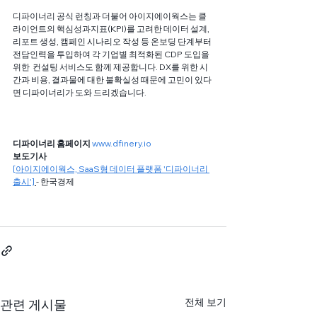
디파이너리 공식 런칭과 더불어 아이지에이웍스는 클
라이언트의 핵심성과지표(KPI)를 고려한 데이터 설계, 
리포트 생성, 캠페인 시나리오 작성 등 온보딩 단계부터 
전담인력을 투입하여 각 기업별 최적화된 CDP 도입을 
위한  컨설팅 서비스도 함께 제공합니다. DX를 위한 시
간과 비용, 결과물에 대한 불확실성 때문에 고민이 있다
면 디파이너리가 도와 드리겠습니다. 
디파이너리 홈페이지
www.dfinery.io
보도기사 
[아이지에이웍스, SaaS형 데이터 플랫폼 '디파이너리 
출시']
- 한국경제
전체 보기
관련 게시물