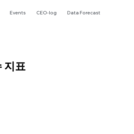
Events
CEO-log
Data Forecast
수 지표