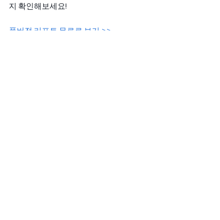
지 확인해보세요!
풀버전 리포트 무료로 보기 >>
본 리포트에서 다룬 3개 장르를 비롯해, 
유저들의 실제 이용 행태에 따라 세분화
한 57개 게임 장르 및 주요 게임들의 성과 
분석, 마케팅 성과 시뮬레이션
까지 모두 
가능한 
단 하나의 '모바일 게임 종합 인텔
리전스 솔루션'
은 
모바일인덱스 
GAME
 뿐
입니다.
지금 바로, 무료 시연을 통해 궁금한 게임 
장르에 대해 더 쉽고 빠르게 분석해보세
요!