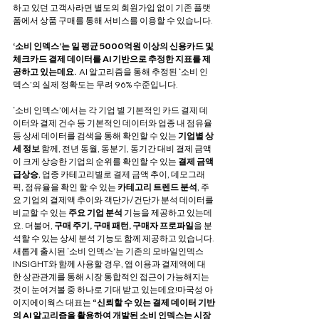
하고 있던 고객사라면 별도의 회원가입 없이 기존 플랫
폼에서 상품 구매를 통해 서비스를 이용할 수 있습니다.
‘소비 인덱스’는 일 평균 5000억원 이상의 신용카드 및 
체크카드 결제 데이터를 AI 기반으로 추정한 지표를 제
공하고 있는데요.  
AI 알고리즘을 통해 추정된 ‘소비 인
덱스’의 실제 정확도는 무려 96% 수준입니다.
‘소비 인덱스’에서는 각 기업 별 기본적인 카드 결제 데
이터와 결제 건수 등 기본적인 데이터와 업종 내 점유율 
등 상세 데이터를 검색을 통해 확인할 수 있는
 기업별 상
세 정보 
함께, 전년 동월, 동분기, 동기간 대비 결제 금액
이 크게 상승한 기업의 순위를 확인할 수 있는 
결제 금액 
급상승
, 업종 카테고리별로 결제 금액 추이, 데모그래
픽, 점유율을 확인 할 수 있는 
카테고리 트렌드 분석
, 주
요 기업의 결제액 추이와 객단가/건단가 분석 데이터를 
비교할 수 있는
 주요 기업 분석
 기능을 제공하고 있는데
요. 더불어, 
구매 주기, 구매 패턴, 구매자 프로파일
을 분
석할 수 있는 상세 분석 기능도 함께 제공하고 있습니다.
새롭게 출시된 ‘소비 인덱스’는 기존의 모바일인덱스 
INSIGHT와 함께 사용할 경우, 앱 이용과 결제액에 대
한 상관관계를 통해 시장 통합적인 접근이 가능해지는 
것이 눈여겨볼 중 하나로 기대 받고 있는데요!마국성 아
이지에이웍스 대표는 
“신뢰할 수 있는 결제 데이터 기반
의 AI 알고리즘을 활용하여 개발된 소비 인덱스는 시장