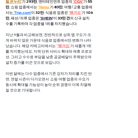
털 온누리'
가 
293만
, 엔터테인먼트 업종의 
‘CGV’
가 
55
만
, 쇼핑 업종에서는 
‘Temu’
가 
83만
, 여행/교통 업종에
서는
'Trip.com'
이 
32만
, 식음료 업종은
'떙겨요'
가 
106
만
, 패션/의류 업종은 
‘SHEIN
’
이 
33만 건
의 신규 설치 
수를 기록하며 각 업종별 1위를 차지했습니다.
지난 9월과 비교해보면, 전반적으로 상위 앱 구도가 크
게 바뀌지 않은 가운데 식음료 업종에서만 변화가 나타
났습니다. 해당 카테고리에서는 ‘
‘땡겨요’
가 새롭게 1위
를 차지했는데요, 지역 단위 서비스 확대와 제휴 프로모
션, 그리고 수수료 부담을 낮춘 공공배달이 주목받으며 
설치 증가를 이끈 것으로 보입니다.
이번 달에는 다수 업종에서 기존 강자가 자리를 지킨 반
면, 연말 시즌이 다가오면서  쇼핑·여행 업종의 수요가 
동시에 확대될 가능성이 높아 순위 경쟁이 더욱 치열해
질 것으로 기대됩니다.