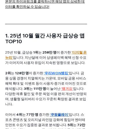
본문의 하이퍼링크를 클릭하시면 해당 앱의 상세한 데
이터를 확인하실 수 있습니다!
1. 25년 10월 월간 사용자 급상승 앱 
TOP10
25년 10월, 급상승 
1위
는 
258만 명
이 증가한
'디지털 온
누리'
입니다. 지난달에 이어 상생페이백 혜택 신청 수요
가 이어지며 사용자 유입이 지속된 영향으로 보입니다.
2위
는 
128만 명
이 증가한
‘우리WON뱅킹’
입니다. 금
융 상품 경쟁이 치열해지는 가운데, 모바일 금융 서비스 
혜택 확대 및  이벤트 등이 사용자 증가로 이어진 것으로 
해석됩니다. 
3위
는 
111만 명
이 늘어난
'떙겨요'
입니다. 
다양한 제휴 할인 및 주문·픽업 이용 편의 개선이 반영되
며, 생활형 딜리버리 수요가 꾸준히 확장된 결과로 보입
니다.
이어서 
4위
는 
77만 명
 증가한 
‘쿠팡플레이’
입니다. 스
포츠 콘텐츠 및 오리지널 라인업 강화에 힘입어 엔터테
인먼트 수요가 집중된 결과로 분석됩니다. 
5위
는 
72만 