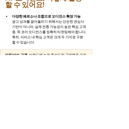
할 수 있어요!
다양한 페르소나 조합으로 오디언스 확장 가능
광고 성과를 끌어올리기 위해서는 단순한 관심사 
기반이 아니라, 실제 전환 가능성이 높은 핵심 고객
층, 즉 코어 오디언스를 정확히 타겟팅해야 합니다. 
특히, 서비스 내 핵심 고객은 크게 두 가지로 구분
할 수 있습니다.
- 
상위20% 고객
: 브랜드에 높은 충성도와 구매력을 가진 
최상위 사용자 
- 
경쟁사 중복 이용자
: 경쟁 브랜드와 오디언스를 공유하
고 있는 고객
         트레이딩웍스의 AI 오디언스는 이러한 코어 오디언
스를 중심으로, 다양한 페르소나 오디언스와의 
         조합이 가능합니다. 예를 들어, 명품 상위20% 구매
자 오디언스에 종합패션몰 이용시간 상위 20%,
최근 고급 액세서리 상위 20% 구매자 등을 결합해 
보다 정밀하고 확장된 타겟팅이 가능합니다.
자사 데이터와의 결합 분석
자사 보유 1st party 데이터와 결합해 분석 및 CRM 