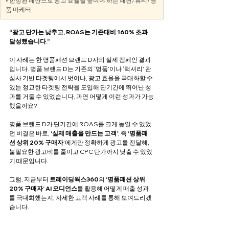
• 한정된 예산으로 광고 효율을 높여야 하는 패션/뷰티/명
품 마케터
“광고 단가는 낮추고, ROAS는 기존대비 160% 초과 
달성했습니다.”
이 사례는 한 명품패션 브랜드 D사의 실제 캠페인 결과
입니다. 명품 브랜드 D는 기존의 ‘명품’이나 ‘럭셔리’ 관
심사 기반 타겟팅에서 벗어나, 광고 효율을 극대화할 수 
있는 정교한 타겟팅 전략을 도입해 단기간에 뛰어난 성
과를 거둘 수 있었습니다. 과연 어떻게 이런 성과가 가능
했을까요?
명품 브랜드 D가 단기간에 ROAS를 크게 높일 수 있었
던 비결은 바로, 
‘실제 매출을 만드는 고객’
, 즉 
‘명품패
션 상위 20% 구매자
’에게만 정확하게 광고를 전달해, 
불필요한 광고비를 줄이고 CPC 단가까지 낮출 수 있었
기 때문입니다.
그럼, 지금부터 
트레이딩웍스360
의 
‘명품패션 상위 
20% 구매자’
AI 오디언스
를 활용해 어떻게 매출 성과
를 극대화했는지, 자세한 고객 사례를 통해 보여드리겠
습니다.