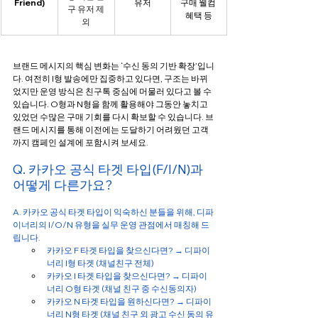
Friend)
유저
구매 웰컴 
구 유저 제
혜택 등
외
브랜드 메시지의 핵심 변화는 ‘수신 동의 기반 확장’입니
다. 여전히 I형 발송에만 집중하고 있다면, 구조는 바뀌
었지만 운영 방식은 친구톡 중심에 머물러 있다고 볼 수 
있습니다. O형과 N형을 함께 활용해야 그동안 놓치고 
있었던 수많은 구매 기회를 다시 확보할 수 있습니다. 브
랜드 메시지를 통해 이전에는 도달하기 어려웠던 고객
까지 캠페인 설계에 포함시켜 보세요.
Q. 카카오 공식 타겟 타입(F/I/N)과 
어떻게 다른가요?
A. 카카오 공식 타겟 타입이 익숙하신 분들을 위해, 디파
이너리의 I/O/N 유형을 실무 운영 관점에서 매칭해 드
립니다.
카카오 F 타겟 타입을 찾으신다면? → 디파이
너리 I형 타겟 (채널친구 전체)
카카오 I 타겟 타입을 찾으신다면? → 디파이
너리 O형 타겟 (채널 친구 중 수신동의자)
카카오 N 타겟 타입을 원하신다면? → 디파이
너리 N형 타겟 (채널 친구 외 광고 수신 동의 유