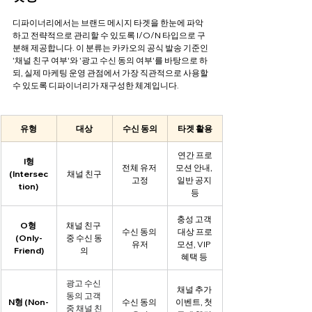
디파이너리에서는 브랜드 메시지 타겟을 한눈에 파악
하고 전략적으로 관리할 수 있도록 I/O/N 타입으로 구
분해 제공합니다. 이 분류는 카카오의 공식 발송 기준인 
'채널 친구 여부'와 '광고 수신 동의 여부'를 바탕으로 하
되, 실제 마케팅 운영 관점에서 가장 직관적으로 사용할 
수 있도록 디파이너리가 재구성한 체계입니다.
유형
대상
수신 동의
타겟 활용
연간 프로
I형
전체 유저 
모션 안내, 
(Intersec
채널 친구
고정
일반 공지 
tion)
등
충성 고객 
O형 
채널 친구 
수신 동의 
대상 프로
(Only-
중 수신 동
유저
모션, VIP 
Friend)
의
혜택 등 
광고 수신 
채널 추가 
동의 고객 
N형 (Non-
수신 동의 
이벤트, 첫 
중 채널 친