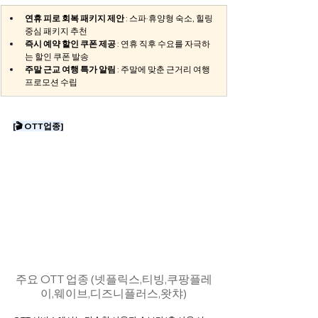
연휴 피로 회복 패키지 제안
 : 스파·휴양형 숙소, 힐링 
중심 패키지 추천
즉시 예약 할인 쿠폰 제공
 : 연휴 직후 수요를 자극하
는 할인 쿠폰 발송
주말 근교 여행 특가 알림
 : 주말에 맞춘 근거리 여행 
프로모션 수립
[🎬 OTT업종]
주요 OTT 업종 (넷플릭스,티빙,쿠팡플레
이,웨이브,디즈니플러스,왓챠)