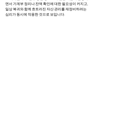
면서 가계부 정리나 잔액 확인에 대한 필요성이 커지고, 
일상 복귀와 함께 흐트러진 자산 관리를 재정비하려는 
심리가 동시에 작용한 것으로 보입니다.
이러한 패턴을 고려할 때, 
연휴가 끝난 직후 평일
에 
CRM 캠페인의 적기라고 볼 수 있습니다. 고객들의 앱 
접속 의도와 금융 관리 의식이 가장 강한 시점에 적절한 
메시지를 전달하면, 단순한 푸시 알림이 아닌 '고객이 필
요로 하는 순간의 솔루션'으로 인식될 가능성이 높습니
다.
🎯 
활용 가능한 프로모션 
지출 분석 리포트 제공
 : 연휴 기간 카드·계좌 사용 내
역을 한눈에 보여주는 리포트 제공
연휴 후 자산 점검 알림
 :“지출 내역 확인하고, 자산 현
황 다시 점검하세요”와 같은 자산 관리 행동 자극 메시
지
투자/저축 리마인드 메시지 
: 연휴 지출 이후 다시 재
테크를 시작하도록 안내하는 복귀 알림