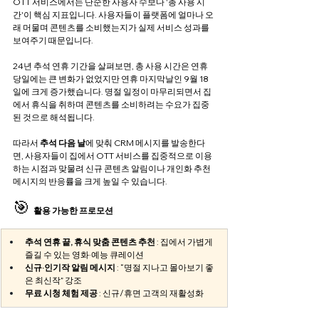
OTT 서비스에서는 단순한 사용자 수보다 '총 사용 시
간'이 핵심 지표입니다. 사용자들이 플랫폼에 얼마나 오
래 머물며 콘텐츠를 소비했는지가 실제 서비스 성과를 
보여주기 때문입니다.
24년 추석 연휴 기간을 살펴보면, 총 사용 시간은 연휴 
당일에는 큰 변화가 없었지만 연휴 마지막날인 9월 18
일에 크게 증가했습니다. 명절 일정이 마무리되면서 집
에서 휴식을 취하며 콘텐츠를 소비하려는 수요가 집중
된 것으로 해석됩니다.
따라서 
추석 다음 날
에 맞춰 CRM 메시지를 발송한다
면, 사용자들이 집에서 OTT 서비스를 집중적으로 이용
하는 시점과 맞물려 신규 콘텐츠 알림이나 개인화 추천 
메시지의 반응률을 크게 높일 수 있습니다.
🎯 
활용 가능한 프로모션 
추석 연휴 끝, 휴식 맞춤 콘텐츠 추천
 : 집에서 가볍게 
즐길 수 있는 영화·예능 큐레이션
신규·인기작 알림 메시지
 : “명절 지나고 몰아보기 좋
은 최신작” 강조
무료 시청 체험 제공
 : 신규/휴면 고객의 재활성화 