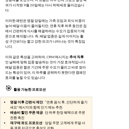
귀가 시작된 9월 20일에는 다시 하락세로 돌아갔습니
다. 
이러한 패턴은 명절 당일에는 가족 모임과 외식 비중이 
높아 배달 이용이 줄어들지만, 연휴 직후 하루 동안은 집
에서 간편하게 식사를 해결하려는 수요가 집중되기 때
문으로 해석됩니다. 즉, 배달 업종은 길게 이어지는 활
성 구간보다는 짧고 강한 피크가 나타나는 것이 특징입
니다.
이와 같은 특성을 고려하여, CRM 메시지는 
추석 직후
인 날짜에 맞춰 집중 발송하는 것이 가장 효과적입니다. 
배달 업종은 짧은 기간에 주문 수요가 몰리고 바로 잦아
드는 특성이 있어, 이 하루를 공략하지 못한다면 캠페인 
효과를 놓칠 수도 있습니다.
🎯 
활용 가능한 프로모션 
명절 이후 간편식 제안
 : “연휴 음식 후, 간단하게 즐기
세요” 메시지와 함께 인기 메뉴 추천
배송비 할인 쿠폰 제공
 : 단 하루 한정 혜택으로 주문 
전환 촉진
재구매 유도 프로모션
 :  당일 주문 고객에게 주말 사
용 쿠폰 지급으로 충성도 강화