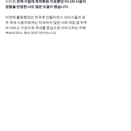
이러한 
전략 수립에 최적화된 지표뿐만 아니라 사용자 
경험을 반영한 UI도 많은 도움이 됐습니다. 
이전에 활용했었던 외국계 인텔리전스 서비스들의 경
우 국내 사용자에게는 익숙하지 않은 UI와 게임 앱 위주
의 서비스 구성으로 국내를 중심으로 서비스하는 저희 
엔비티와는 결이 맞지 않았습니다. 
모바일인덱스 INSIGHT의 경우 모든 메뉴나 지표, 기능
들이 한글화되어 있고 사용 경험도 국내 사용자들에게 
익숙하고 쉬워서 빠르게 데이터 이해하고 파악하는데 
많은 도움이 됐습니다.
Q 엔비티의 ‘도전이 더욱 많아지는 세상’을 만들기 위
한 앞으로의 목표는 어떻게 될까요? 
대한민국 NO.1 모바일 포인트 앱으로 잘 알려진 ‘캐시슬
라이드'에 이어서 MZ세대를 겨냥한 소확성(소소하지
만 확실한 성취) 컨셉의 매일 만나는 득템 '칩스'가 엔비
티의 주 서비스로 성장할 수 있도록 노력을 이어갈 예정
입니다. 
또한 오퍼월 네트워크 플랫폼인 ‘애디슨'을 중심으로 
B2B 사업 분야도 강화해 나가는 등 다양한 사업 영역을 