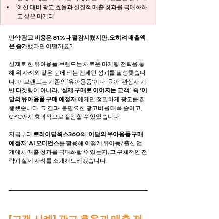
예산 대비 광고 효율과 실질적 매출 성과를 극대화하
고 싶은 마케터
만약 
광고 비용은 81%나 절감시켰지만, 오히려 매출액
은 증가
했다면 어떨까요?
실제로 한 유아용품 브랜드는 새로운 마케팅 전략을 통
해 위 사례와 같은 눈에 띄는 캠페인 성과를 달성했습니
다. 이 브랜드는 기존의 ‘유아용품’이나 ‘육아’ 관심사 기
반 타겟팅이 아니라, 
‘실제 구매로 이어지는 고객’
, 즉 
‘이
달의 유아용품 구매 예정자
’에게만 정밀하게 광고를 집
행했습니다. 그 결과, 불필요한 광고비를 대폭 줄이고, 
CPC까지 효과적으로 절감할 수 있었습니다.
지금부터 
트레이딩웍스360
의 
‘이달의 유아용품 구매 
예정자’
AI 오디언스
를 활용해 어떻게 유아동/출산 업
계에서 매출 성과를 극대화할 수 있는지, 그 구체적인 전
략과 실제 사례를 소개해드리겠습니다.
[고객 사례] 광고 효율과 매출 전