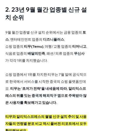
2. 23년 9월 월간 업종별 신규 설
치 순위
9월 월간 업종별 신규 설치 순위에서는 금융 업종의 
토
스
, 엔터테인먼트 업종의 
디즈니플러스
,
쇼핑 업종의 
티무(Temu)
, 여행/교통 업종의 
티머니고
, 
식음료 업종의 
배달의민족
, 패션/의류 업종의 
무신사
가 각각 1위를 차지했습니다.
쇼핑 업종에서 1위를 차지한 티무는 7월 말에 공식적으
로 한국에서 서비스를 시작한 중국의 쇼핑 플랫폼인데
요. 
티무는 '초저가 전략'을 내세움에 따라, 알리익스프
레스의 뒤를 잇는 중국계 해외직구 앱으로 주목받아 많
은 사용자를 확보해가고 있습니다.
티무와 알리익스프레스의 월별 신규 설치 추이 및 사용
자들의 연령별 분포 비교 역시 풀버전 리포트에서 모두 
확인해보세요.