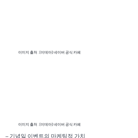
이미지 출처 : [이데아] 네이버 공식 카페
이미지 출처 : [이데아] 네이버 공식 카페
– 기념일 이벤트의 마케팅적 가치