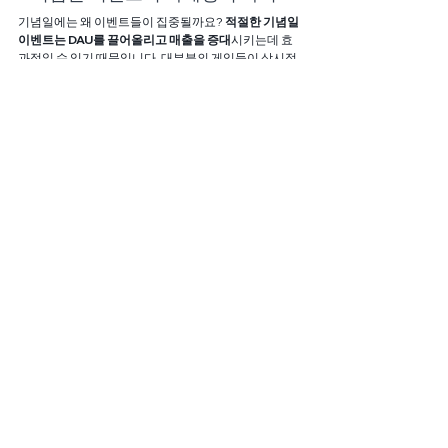
기념일에는 왜 이벤트들이 집중될까요? 
적절한 기념일 
이벤트는 DAU를 끌어올리고 매출을 증대
시키는데 효
과적일 수 있기 때문입니다. 대부분의 게임들이 상시적
으로 이벤트를 운영하고 있습니다. 그러나 
기념일과 같
은 적절한 ‘명분’
을 이벤트에 부여하게 되면 유저들의 
공
감대를 형성
하기 쉽고, 유저들의 
DAU 및 결제율을 높일 
수 있습니다.
설날 한정 특수 스테이지 오픈 이벤트 / 출처 : [레이븐 
with NAVER] 네이버 공식 카페