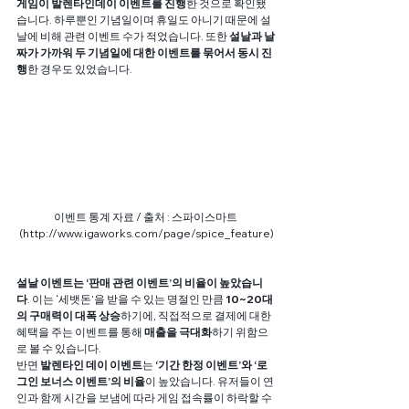
게임이 발렌타인데이 이벤트를 진행
한 것으로 확인됐
습니다. 하루뿐인 기념일이며 휴일도 아니기 때문에 설
날에 비해 관련 이벤트 수가 적었습니다. 또한 
설날과 날
짜가 가까워 두 기념일에 대한 이벤트를 묶어서 동시 진
행
한 경우도 있었습니다.
이벤트 통계 자료 / 출처 : 스파이스마트 
(http://www.igaworks.com/page/spice_feature)
설날 이벤트는 ‘판매 관련 이벤트’의 비율이 높았습니
다
. 이는 ‘세뱃돈’을 받을 수 있는 명절인 만큼 
10~20대
의 구매력이 대폭 상승
하기에, 직접적으로 결제에 대한 
혜택을 주는 이벤트를 통해 
매출을 극대화
하기 위함으
로 볼 수 있습니다.
반면 
발렌타인 데이 이벤트
는 
‘기간 한정 이벤트’와 ‘로
그인 보너스 이벤트’의 비율
이 높았습니다. 유저들이 연
인과 함께 시간을 보냄에 따라 게임 접속률이 하락할 수 