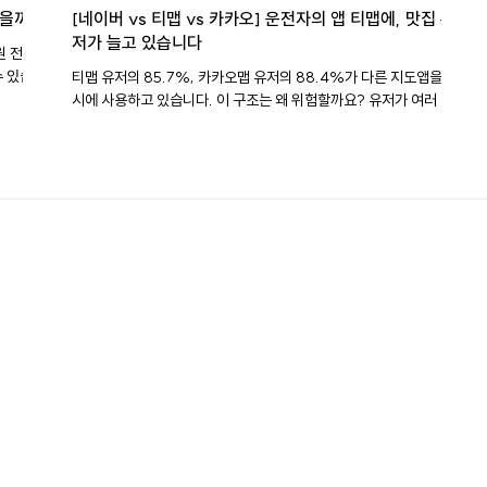
냈을까?
[네이버 vs 티맵 vs 카카오] 운전자의 앱 티맵에, 맛집 유
저가 늘고 있습니다
원 전용입
티맵 유저의 85.7%, 카카오맵 유저의 88.4%가 다른 지도앱을 동
478만
시에 사용하고 있습니다. 이 구조는 왜 위험할까요? 유저가 여러 앱을
026년 6
넘나들수록, 각 앱은 유저를 자기 앱 안에 붙잡아두기 어렵습니다. 맛
 두 국내
집을 검색할 땐 이 앱, 내비를 켤 땐 저 앱, 택시를 부를 땐 또 다른 앱으
화의 폭은
로 넘어가면 어느 앱도 유저의 시간을 온전히 가질 수 없습니다. 그래
5000명
서 3사는 같은 방향으로 움직이기 시작했습니다. 네이버지도는 내비
 두 앱
를 고도화하고, 티맵은 장소 탐색 기능을 확장하고, 카카오맵은 카카
월간 이용
오톡·카카오T와의 접점을 넓혔습니다. 유저의 이동 여정 전체를 자기
습니다.
생태계 안에 가두려는 크로스오버*가 본격화된 겁니다. *크로스오버
이번 순위
(crossover): 자기 본래의 영역을 넘어 다른 영역까지 진출하는 것
동안 국
목차 1. 데이터로 굳어진 3사 3색의 고유 영토 2. 크로스오버, 서로의
영역을 넘기 시작한 3사 3. 그들이 꿈꾸는 종착지: 생활 밀착형 슈퍼앱
데이터로 굳어진 3사