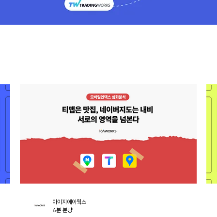
아이지에이웍스
6분 분량