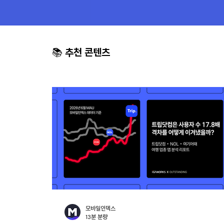
📚
추천 콘텐츠
모바일인덱스
13분 분량