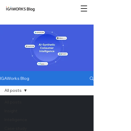
아이지에이웍스 블로
그
IGAWorks Blog
All posts
All posts
Insight
Intelligence
Case study