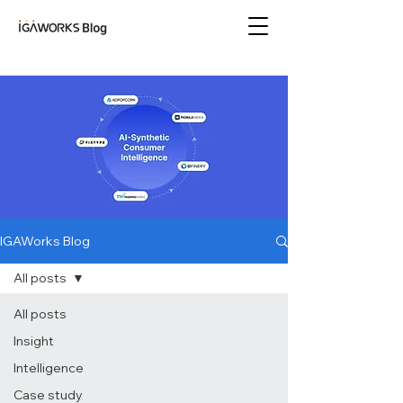
아이지에이웍스 블로
그
IGAWorks Blog
All posts
All posts
Insight
Intelligence
Case study