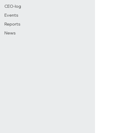
CEO-log
Events
Reports
News