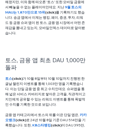
해졌지만, 이와 함께 떠오른 '토스' 또한 모바일 금융에
서 빼놓을 수 없는 플레이어인데요. 지난 
9월 토스의 
MAU는 1,870만으로 15위
(click)
를 기록하기도 했습
니다. 송금 앱에서 이제는 뱅킹, 페이, 증권, 투자, 리워
드 등 금융 슈퍼 앱이 된 토스, 금융 앱 시장에서 어떤 존
재감을 뽐내고 있는지, 모바일인덱스 데이터로 알아봤
습니다. 
토스, 금융 앱 최초 DAU 1,000만 
돌파
토스
(click)
가 10월 8일부터 10월 10일까지 진행된 한
글날 챌린지 이벤트를 통해 1,003만 명을 기록했습니
다. 이는 단일 금융 앱 중 최고 수치인데요. 슈퍼앱을 통
해 넓은 서비스 커버리지로 쌓아온 고객을, 직관적이고 
지인에게 공유할 수 있는 리워드 이벤트를 통해 폭발적
인 수치를 기록한 것으로 보입니다. 
금융 앱 카테고리에서 토스의 뒤를 이은 단일 앱은, 
카카
오뱅크
(click)
로 24년 10월 8일 기준 DAU 514만을 기
록했습니다. 또한, 
KB스타뱅킹
(click)
이 DAU 395만, 