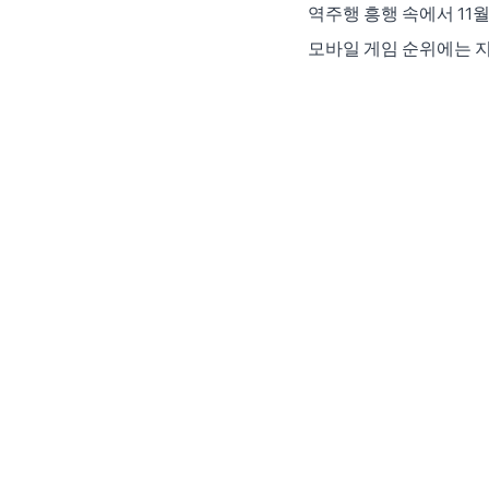
역주행 흥행 속에서 11월
모바일 게임 순위에는 지