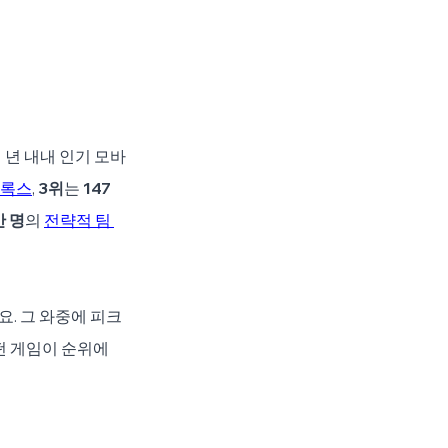
일 년 내내 인기 모바
록스
, 
3위
는 
147
만 명
의 
전략적 팀 
. 그 와중에 피크
떤 게임이 순위에 