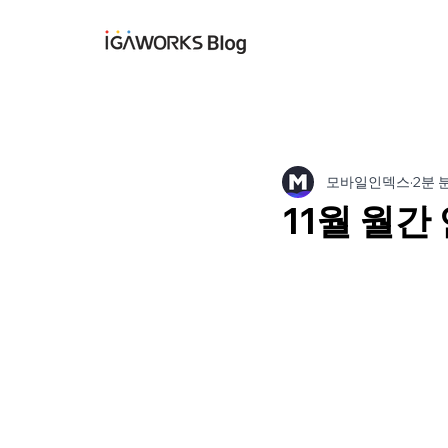
아이지에이웍스 블
모바일인덱스
2분 
11월 월간