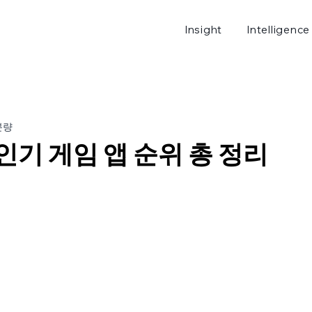
Insight
Intelligence
로그
분량
 인기 게임 앱 순위 총 정리