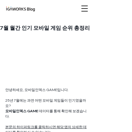
아이지에이웍스 블로
그
7월 월간 인기 모바일 게임 순위 총정리
안녕하세요, 모바일인덱스 GAME입니다.
25년 7월에는 과연 어떤 모바일 게임들이 인기였을까
요?
모바일인덱스 GAME 
데이터를 통해 확인해 보겠습니
다.
본문의 하이퍼링크를 클릭하시면 해당 앱의 상세한 데