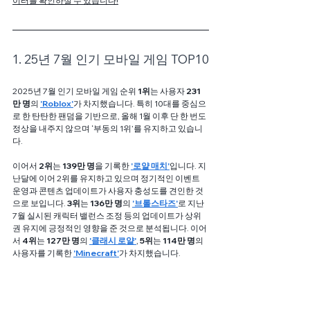
이터를 확인하실 수 있습니다!
1. 25년 7월 인기 모바일 게임 TOP10
2025년 7월 인기 모바일 게임 순위 
1위
는 사용자
 231
만 명
의 
'Roblox'
가 차지했습니다. 특히 10대를 중심으
로 한 탄탄한 팬덤을 기반으로, 올해 1월 이후 단 한 번도 
정상을 내주지 않으며 ‘부동의 1위’를 유지하고 있습니
다.
이어서 
2위
는 
139만 명
을 기록한
'로얄 매치'
입니다. 지
난달에 이어 2위를 유지하고 있으며 정기적인 이벤트 
운영과 콘텐츠 업데이트가 사용자 충성도를 견인한 것
으로 보입니다. 
3위
는 
136만 명
의
'브롤스타즈'
로 지난 
7월 실시된 캐릭터 밸런스 조정 등의 업데이트가 상위
권 유지에 긍정적인 영향을 준 것으로 분석됩니다. 이어
서 
4위
는 
127만 명
의 
'클래시 로얄'
, 
5위
는 
114만 명
의 
사용자를 기록한
'Minecraft'
가 차지했습니다. 