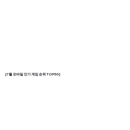
[7월 모바일 인기 게임 순위 TOP50]