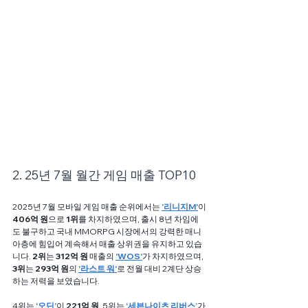
2. 25년 7월 월간 게임 매출 TOP10
2025년 7월 모바일 게임 매출 순위에서는
'리니지M'
이 
406억 원
으로 
1위
를 차지하였으며, 출시 8년 차임에
도 불구하고 국내 MMORPG 시장에서의 강력한 매니
아층에 힘입어 계속해서 매출 상위권을 유지하고 있습
니다. 
2위
는 
312억 원
 매출의
'WOS'
가 차지하였으며, 
3위
는 
293억 원
의
'라스트 워'
로 전월 대비 2계단 상승
하는 저력을 보였습니다.
4위는
‘오딘’
이 
221억 원
, 5위는 
‘세븐나이츠 리버스’
가 