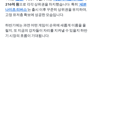
216억 원
으로 각각 상위권을 차지했습니다. 특히 
‘세븐
나이츠 리버스’
는 출시 이후 꾸준히 상위권을 유지하며, 
고정 유저층 확보에 성공한 모습입니다.
하반기에는 과연 어떤 게임이 순위에 새롭게 이름을 올
릴지, 또 지금의 강자들이 자리를 지켜낼 수 있을지 하반
기 시장의 흐름이 기대됩니다.