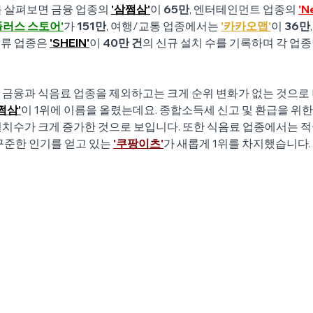
 살펴보면 금융 업종의 
'삼쩜삼'
이 
65만
, 엔터테인먼트 업종의 
'Ne
플러스 스토어'
가 
151만
, 여행/교통 업종에서는 
'카카오맵'
이 
36만
의류 업종은 
'SHEIN'
이 
40만 건
의 신규 설치 수를 기록하며 각 업
, 금융과 식음료 업종을 제외하고는 크게 순위 변화가 없는 것으로
쩜삼'
이 1위에 이름을 올렸는데요. 종합소득세 신고 및 환급을 위한
설치수가 크게 증가한 것으로 보입니다. 또한 식음료 업종에서는 
꾸준한 인기를 얻고 있는 
'쿠팡이츠'
가 새롭게 1위를 차지했습니다.