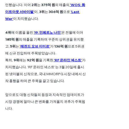
인했습니다. 이어 
2위
는 
375억 원
의 매출의
'WOS: 화
이트아웃 서바이벌'
이, 
3위
는 
306억 원
으로 
'Last 
War'
이 차지했습니다. 
4위
에 이름을 올린 
'I9: 인페르노 나인'
은 전월에 이어 
185억 원
의 매출을 기록하며 꾸준히 상위권을 유지했
고, 
5위
는 
'레전드 오브 이미르'
가 
136억 원
으로 5위권
에 신규 진입하며 주목받았습니다.
특히, 
9위
에는
 92억 원
을 기록한
'RF 온라인 넥스트'
가 
차지했습니다. 'RF 온라인 넥스트'는 3월 20일에 출시
된 넷마블의 신작으로, 국내 MMORPG 시장 내에서 신
작 흥행을 하며 큰 주목을 끌고 있습니다.
앞으로도 대형 신작들의 등장과 지속적인 업데이트가 
시장 경쟁에 얼마나 큰 변화를 가져올지 귀추가 주목됩
니다.