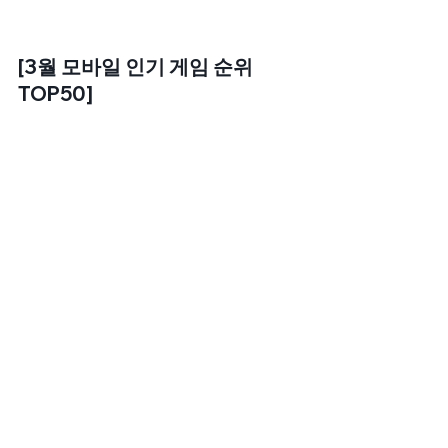
[3월 모바일 인기 게임 순위 
TOP50]