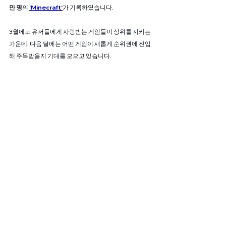
만 명
의
'Minecraft'
가 기록하였습니다.
3월에도 유저들에게 사랑받는 게임들이 상위를 지키는 
가운데, 다음 달에는 어떤 게임이 새롭게 순위권에 진입
해 주목받을지 기대를 모으고 있습니다.