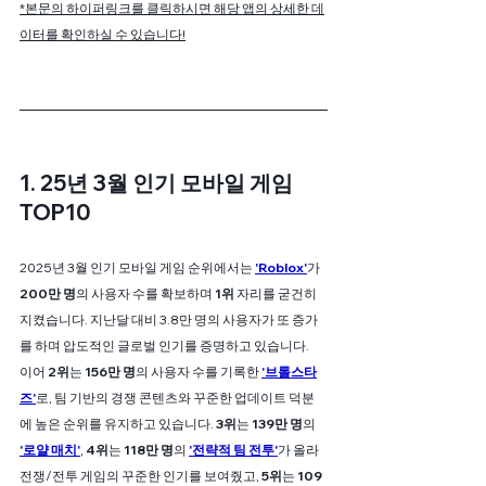
*본문의 하이퍼링크를 클릭하시면 해당 앱의 상세한 데
이터를 확인하실 수 있습니다!
1. 25년 3월 인기 모바일 게임 
TOP10
2025년 3월 인기 모바일 게임 순위에서는
'Roblox'
가 
200만 명
의 사용자 수를 확보하며
 1위 
자리를 굳건히 
지켰습니다. 지난달 대비 3.8만 명의 사용자가 또 증가
를 하며 압도적인 글로벌 인기를 증명하고 있습니다.
이어
 2위
는 
156만 명
의 사용자 수를 기록한
'브롤스타
즈'
로, 팀 기반의 경쟁 콘텐츠와 꾸준한 업데이트 덕분
에 높은 순위를 유지하고 있습니다. 
3위
는
 139만 명
의 
'로얄 매치'
,
 4위
는 
118만 명
의 
'전략적 팀 전투'
가 올라 
전쟁/전투 게임의 꾸준한 인기를 보여줬고, 
5위
는
 109