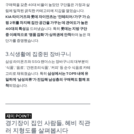
구매력을 갖춘 40대 비율이 높았던 구단들은 가정과 살
림에 밀착된 굵직한 카테고리에 지갑을 열었습니다. 
KIA 타이거즈와 롯데 자이언츠는 '인테리어/가구'가 쇼
핑 2위를 차지해 집안 공간을 가꾸는 데 관여도가 높은 
40대의 특성
을 드러냈습니다. 특히 
롯데는 지방 구단 
중 이례적으로 '명품 잡화'가 상위권에 안착
하며 높은 객
단가를 증명했습니다.
3.식생활에 집중된 장바구니
삼성 라이온즈와 SSG 랜더스는 장바구니의 대부분이 
'식품', '음료', '간편조리식품', '커피' 등 순수 식음료 카테
고리로 채워졌습니다. 특히 
삼성에서는 TOP5 내에 유
일하게 '남성의류'가 진입해 남성층의 구매력도 함께 포
착
되었습니다.
 재미 POINT! 
경기장이 집인 사람들, 헤비 직관
러 지형도를 살펴봅시다