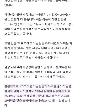
가장 압도적인 격차를 보인 카테고리는
 소셜네트워크
입니다. 
직관러는 일반 사용자보다 매달 약 27시간(+1,619분)
을 소셜 앱에 더 쏟습니다. 이는 이들이 직관 경험을 
SNS로 인증하고, 구단 커뮤니티에서 적극적으로 소통
하며 팬덤 문화를 재생산하는 강력한 사이클을 형성하
고 있음을 보여줍니다.
또한
 건강/의료 카테고리
는 단순 초과 시간보다 비율 자
체가 놀랍습니다. 일반 사용자 대비 무려 2.5배 이상 건
강 앱을 쓴다는 것은, 이들이 웰니스와 신체 관리에 매
우 민감한 능동적인 소비자임을 시사합니다.
금융 카테고리
 사용량이 일반 사용자 대비 월 304분 더 
많은 점도 흥미롭습니다. 이들은 소비력과 금융 활동성
이 높은 집단이라는 의미를 나타내기 때문인데요.
결론적으로, KBO 직관러는 단순히 야구를 좋아하는 관
람객을 넘어 디지털 생태계에서 활발히 활동하는 헤비
유저이자, 소셜·건강·금융 전반에 걸쳐 높은 관여도와 
소비력을 갖춘 프리미엄 오디언스
라고 할 수 있겠습니
다