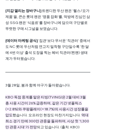
[지갑 열리는 장바구니] 
트렌디한 두산 팬은 '헬스/요가 
제품'을, 큰손 롯데 팬은 '명품 잡화'를, 먹방에 진심인 삼
성·SSG 팬은 '식음료'를 장바구니에 담으며 구단별로 
뚜렷한 구매 시그널을 보였습니다.
[데이터 마케팅 공식]
 '집관'보다 무서운 '직관러' 중에서
도 NC·롯데·두산처럼 연고지 밀착형 구단일수록 '한 달
에 4번 이상' 출석 도장을 찍는 헤비 직관러(찐팬) 생태
계가 두터웠습니다.
3월 28일, 봄과 함께 야구가 돌아왔습니다.
KBO 독점 중계를 맡은 티빙(TVING)은 2월 대비 3월 
총 사용 시간이 26% 급증하며, 같은 기간 넷플릭스
(+2.8%)와 쿠팡플레이(+18.7%)의 사용시간 성장률을 
압도
했습니다. 오프라인 현장도 마찬가지입니다. 
역대 
최소 경기 만에 300만 관중을 돌파하며, 사상 첫 '1,300
만 관중 시대'가 전망
되고 있습니다. (출처: KBO)