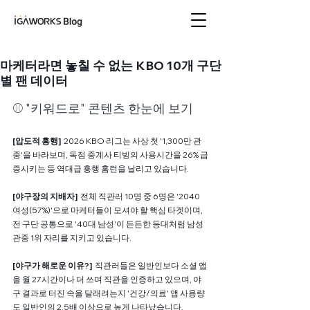
아이지에이웍스 블로
그
마케터라면 놓칠 수 없는 KBO 10개 구단
별 팬 데이터
⚾️ "키워드로" 콘텐츠 한눈에 보기
[압도적 흥행]  
2026 KBO 리그는 사상 첫 '1,300만 관
중'을 바라보며, 독점 중계사 티빙의 사용시간을 26% 급
증시키는 등 역대급 흥행 홈런을 날리고 있습니다.
[야구장의 지배자]  
전체 직관러 10명 중 6명은 '2040 
여성(57%)'으로 마케터들이 모셔야 할 핵심 타겟이며, 
전 구단 공통으로 '40대 남성'이 든든한 등대처럼 남성 
관중 1위 자리를 지키고 있습니다.
[야구가 해로운 이유?]  
직관러들은 일반인보다 소셜 앱
을 월 27시간이나 더 쓰며 직관을 인증하고 있으며, 야
구 결과로 터진 속을 달래려는지 '건강/의료' 앱 사용량
도 일반인의 2.5배 이상으로 높게 나타났습니다.