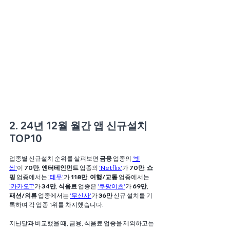
2. 24년 12월 월간 앱 신규설치 
TOP10
업종별 신규설치 순위를 살펴보면 
금융
 업종의 
'빗
썸'
이 
70만
, 
엔터테인먼트 
업종의 
'Netflix'
가 
70만
, 
쇼
핑
 업종에서는 
'테무'
가 
118만
, 
여행/교통
 업종에서는 
'카카오T'
가 
34만
, 
식음료
 업종은 
'쿠팡이츠'
가 
69만
, 
패션/의류
 업종에서는 
'무신사'
가 
36만
 신규 설치를 기
록하며 각 업종 1위를 차지했습니다.
지난달과 비교했을 때, 금융, 식음료 업종을 제외하고는 