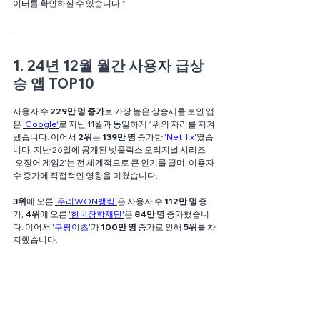
이터를 확인하실 수 있습니다!"
1. 24년 12월 월간 사용자 급상
승 앱 TOP10
사용자 수 
229만 명 증가
로 가장 높은 상승세를 보인 앱
은 
'
Google
'
로 지난 11월과 동일하게 1위의 자리를 지켜
냈습니다. 이어서 
2위
는 
139만 명 
증가한 
'Netflix'
였습
니다. 지난 26일에 공개된 넷플릭스 오리지널 시리즈 
'오징어 게임2'는 전 세계적으로 큰 인기를 끌며, 이용자 
수 증가에 직접적인 영향을 미쳤습니다. 
3위
에 오른
'우리WON뱅킹'
은 사용자 수 
112만 명
 증
가, 
4위
에 오른 
'한국장학재단'
은 
84만 명
 증가했습니
다. 이어서
'쿠팡이츠'
가 
100만 명 
증가로 인해 
5위
를 차
지했습니다.