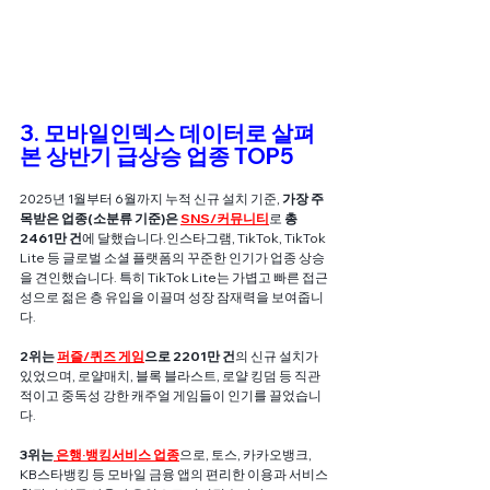
3. 모바일인덱스 데이터로 살펴
본 상반기 급상승 업종 TOP5
2025년 1월부터 6월까지 누적 신규 설치 기준, 
가장 주
목받은 업종(소분류 기준)은
SNS/커뮤니티
로 
총 
2461만 건
에 달했습니다.인스타그램, TikTok, TikTok 
Lite 등 글로벌 소셜 플랫폼의 꾸준한 인기가 업종 상승
을 견인했습니다. 특히 TikTok Lite는 가볍고 빠른 접근
성으로 젊은 층 유입을 이끌며 성장 잠재력을 보여줍니
다.
2위는 
퍼즐/퀴즈 게임
으로 2201만 건
의 신규 설치가 
있었으며, 로얄매치, 블록 블라스트, 로얄 킹덤 등 직관
적이고 중독성 강한 캐주얼 게임들이 인기를 끌었습니
다.
3위는
 은행·뱅킹서비스 업종
으로, 토스, 카카오뱅크, 
KB스타뱅킹 등 모바일 금융 앱의 편리한 이용과 서비스 