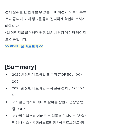
전체 순위를 한 번에 볼 수 있는 PDF 버전 리포트도 무료
로 제공되니, 아래 링크를 통해 편리하게 확인해 보시기 
바랍니다.
*앱
이미지를
클릭하면
해당
앱의
사용량
데이터
페이지
로
이동합니다
.
>> PDF 버전 바로보기 <<
[Summary]
2025년 상반기 모바일 앱 순위 (TOP 50 / 100 / 
200)
2025년 상반기 모바일 누적 신규 설치 (TOP 25 / 
50)
모바일인덱스 데이터로 살펴본 상반기 급상승 업
종 TOP5
모바일인덱스 데이터로 본 업종별 인사이트 (은행•
뱅킹서비스 / 동영상스트리밍 / 식음료브랜드•멤