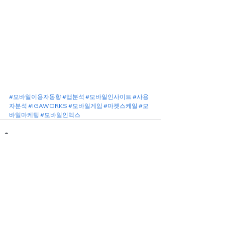
#모바일이용자동향
#앱분석
#모바일인사이트
#사용
자분석
#IGAWORKS
#모바일게임
#마켓스케일
#모
바일마케팅
#모바일인덱스
전체 보기
관련 게시물