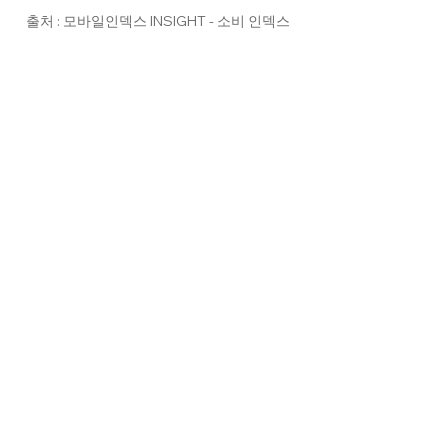
출처 : 모바일인덱스 INSIGHT - 소비 인덱스
5. 명품 커머스 업종 결제액 분석
 마지막으로 살펴볼 업종은 
'명품'
 업종입니다. 명품 업
종은 2022년부터 카드 결제 금액이 꾸준히 감소하고 있
습니다. 특히, 올해 
1월~7월 누적 결제 금액은 전년 대
비 약 30%가 감소
한 것으로 나타났는데요. 이는 해외 
여행 등 다른 라이프스타일로 지출이 분산된 영향도 일
부 존재하는 것으로 보이는데요. 그럼에도, 명품 커머스 
시장이 모든 부분에서 위축되고 있는 것은 아니었습니
다. 