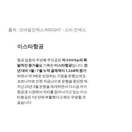
출처 : 모바일인덱스 INSIGHT - 소비 인덱스
이스타항공
항공 업종의 두번째 주인공은 
약 200%p의 폭
발적인 증가율
을 기록한 
이스타항공
입니다. 
전
년 대비 1월~7월 누적 결제액이 1,268억 증가
하면서 약 3배로 성장하는 기염을 토했는데요. 
코로나19로 인한 자금난으로 운행을 중단한 뒤, 
지난 23년 3월 운항을 재개하면서 다시금 저가 
항공권 시장에서 자리를 잡아나가고 있는 이스
타항공은 1년 만에 부활했다고 해도 무방할 것 
같습니다.