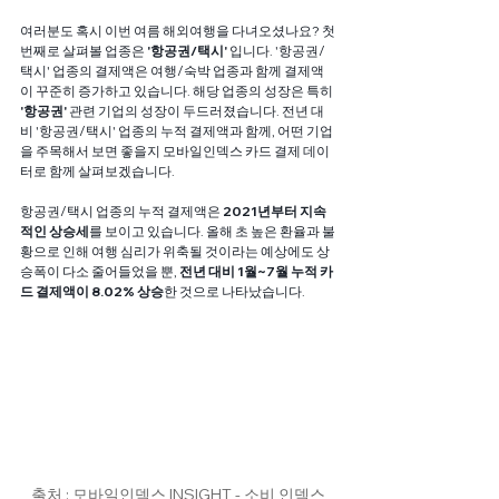
여러분도 혹시 이번 여름 해외여행을 다녀오셨나요? 첫
번째로 살펴볼 업종은 
'항공권/택시' 
입니다. '항공권/
택시' 업종의 결제액은 여행/숙박 업종과 함께 결제액
이 꾸준히 증가하고 있습니다. 해당 업종의 성장은 특히 
'항공권' 
관련 기업의 성장이 두드러졌습니다. 전년 대
비 '항공권/택시' 업종의 누적 결제액과 함께, 어떤 기업
을 주목해서 보면 좋을지 모바일인덱스 카드 결제 데이
터로 함께 살펴보겠습니다. 
항공권/택시 업종의 누적 결제액은 
2021년부터 지속
적인 상승세
를 보이고 있습니다. 올해 초 높은 환율과 불
황으로 인해 여행 심리가 위축될 것이라는 예상에도 상
승폭이 다소 줄어들었을 뿐, 
전년 대비 1월~7월 누적 카
드 결제액이 8.02% 상승
한 것으로 나타났습니다. 
출처 : 모바일인덱스 INSIGHT - 소비 인덱스