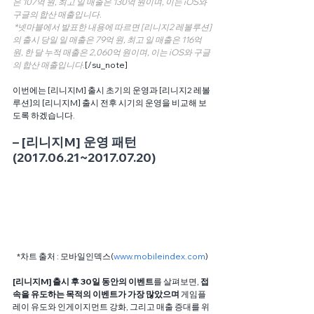
은 107억 원, 최고 일 매출은 130억 원이며, 이는 iOS와 
구글의 합산 매출입니다.
 *넷마블에서 발표한 내용에 따르면 [리니지2 레볼루션]
의 출시 당일 일 매출은 79억 원, 최고 일 매출은 116억 
원, 한 달 누적 매출은 2,060억 원이며, 이는 iOS와 구글
의 합산 매출입니다.
[/su_note]
이번에는 [리니지M] 출시 초기의 운영과 [리니지2 레볼
루션]의 [리니지M] 출시 전후 시기의 운영을 비교해 보
도록 하겠습니다.
– [리니지M] 운영 패턴 
(2017.06.21~2017.07.20)
*차트 출처 : 모바일인덱스(
www.mobileindex.com
)
[리니지M] 출시 후 30일 동안의 이벤트
를 살펴보면, 
접
속을 유도하는 목적의 이벤트가 가장 많았으며
 게임플
레이 유도와 인게이지먼트 강화, 그리고 매출 증대를 위