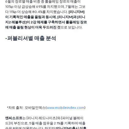
6월의 장르별 매출 비중 중 롤플레잉 장르의 매출이 
10%p 이상 급상승해 69%를 차지했으며, 7월에는 그보
다 11%p 더 상승해 80.4%를 차지했습니다. 
[리니지M]
이 기록적인 매출을 올림과 동시에, [리니지M]과 [리니
지2 레볼루션]이 2강 체제를 구축하면서 롤플레잉 장르
에 매출 쏠림 현상이 더욱 두드러진 것
으로 보입니다.
-퍼블리셔별 매출 분석
*차트 출처 : 모바일인덱스(
www.mobileindex.com
)
엔씨소프트
는 [리니지 레드나이츠]와 [파이널 블레이
드]의 부진으로, 5월 매출 점유을 2.1%를 기록하며 매출 
순위 8위에 머물렀습니다. 하지만 
[리니지M] 출시 이후 