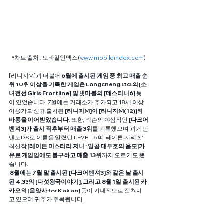
*차트 출처 : 모바일인덱스(
www.mobileindex.com
)
[리니지M]과 더불어 
6월에 출시된 게임 중 최고 매출 순
위 10위 이상을 기록한 게임은 Longcheng Ltd.의 [소
녀전선 Girls Frontline] 및 넷마블의 [데스티니6]
 등
이 있었습니다. 7월에는 거래소가 추가되고 18세 이상 
이용가로 신규 출시된
 [리니지M]이 [리니지M(12)]의 
바통을 이어받았습니다
. 또한, 넥슨의 야심작인 
[다크어
벤져3]가 출시 직후부터 매출 3위
를 기록했으며 과거 닌
텐도DS로 이름을 알렸던 LEVEL-5의 ‘레이튼 시리즈’ 
최신작 
[레이튼 미스터리 저니 : 일곱 대부호의 음모]가 
유료 게임임에도 불구하고 매출 13위
까지 오르기도 했
습니다.
 8월에는 7월 말 출시된 [다크어벤져3]와 같은 날 출시
된 4:33의 [다섯왕국이야기], 그리고 8월 1일 출시된 카
카오의 [음양사 for Kakao]
 등이 기대작으로 점쳐지
고 있으며 귀추가 주목됩니다.