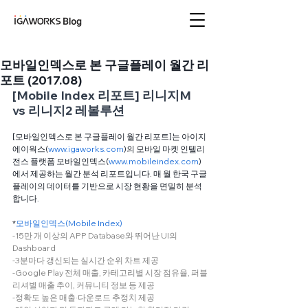
아이지에이웍스 블로
그
모바일인덱스로 본 구글플레이 월간 리
포트 (2017.08)
[Mobile Index 리포트] 리니지M 
vs 리니지2 레볼루션
[모바일인덱스로 본 구글플레이 월간 리포트]는 아이지
에이웍스(
www.igaworks.com
)의 모바일 마켓 인텔리
전스 플랫폼 모바일인덱스(
www.mobileindex.com
)
에서 제공하는 월간 분석 리포트입니다. 매 월 한국 구글
플레이의 데이터를 기반으로 시장 현황을 면밀히 분석
합니다.
*
모바일인덱스(Mobile Index)
-15만 개 이상의 APP Database와 뛰어난 UI의 
Dashboard
-3분마다 갱신되는 실시간 순위 차트 제공
-Google Play 전체 매출, 카테고리별 시장 점유율, 퍼블
리셔별 매출 추이, 커뮤니티 정보 등 제공
-정확도 높은 매출·다운로드 추정치 제공