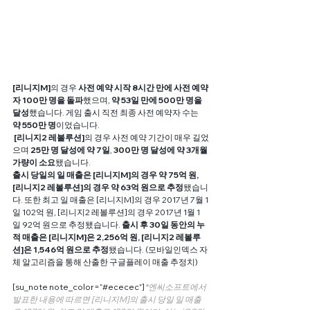
[리니지M]
의 경우
 사전 예약 시작 8시간 만에 사전 예약
자 100만 명을 돌파
했으며, 
약 53일 만에 500만 명을 
달성
했습니다. 게임 출시 직전 최종 사전 예약자 수는 
약 550만 명
이었습니다.
 [리니지2 레볼루션]
의 경우 사전 예약 기간이 매우 길었
으며 
25만 명 달성에 약 7일
, 
300만 명 달성에 약 3개월 
가량이 소요
됐습니다.
출시 당일의 일 매출은 [리니지M]의 경우 약 75억 원, 
[리니지2 레볼루션]의 경우 약 63억 원으로 추정
됐습니
다. 또한 최고 일 매출은 [리니지M]의 경우 2017년 7월 1
일 102억 원, [리니지2 레볼루션]의 경우 2017년 1월 1
일 92억 원으로 추정됐습니다. 
출시 후 30일 동안의 누
적 매출은 [리니지M]은 2,256억 원, [리니지2 레볼루
션]은 1,546억 원으로 추정
됐습니다. (모바일인덱스 자
체 알고리즘을 통해 산출한 구글플레이 매출 추정치)
[su_note note_color=”#ececec”]
*엔씨소프트에서 
발표한 내용에 따르면 [리니지M]의 출시 당일 일 매출