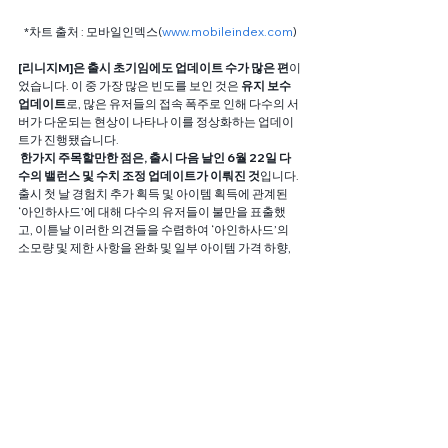
*차트 출처 : 모바일인덱스(
www.mobileindex.com
)
[리니지M]은 출시 초기임에도 업데이트 수가 많은 편
이
었습니다. 이 중 가장 많은 빈도를 보인 것은 
유지 보수 
업데이트
로, 많은 유저들의 접속 폭주로 인해 다수의 서
버가 다운되는 현상이 나타나 이를 정상화하는 업데이
트가 진행됐습니다.
 한가지 주목할만한 점은, 출시 다음 날인 6월 22일 다
수의 밸런스 및 수치 조정 업데이트가 이뤄진 것
입니다. 
출시 첫 날 경험치 추가 획득 및 아이템 획득에 관계된 
‘아인하사드’에 대해 다수의 유저들이 불만을 표출했
고, 이튿날 이러한 의견들을 수렴하여 ‘아인하사드’의 
소모량 및 제한 사항을 완화 및 일부 아이템 가격 하향, 
일부 던전 제한 시간 완화, 일부 NPC 개체 수 및 등장 속
도, 아이템 드랍률, 난이도 등 조정 업데이트가 이뤄졌습
니다.
– [리니지2 레볼루션] 운영 패턴