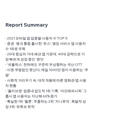
Report Summary
- 2021 모바일 앱 업종별 사용자 수 TOP 5
- 증권 · 뱅크 통합 출시한 '토스', 뱅킹 서비스 앱 사용자 
수 1위로 우뚝
- 20대 중심의 거대 패션 앱 가운데, 40대 공략으로 가
장 빠르게 성장 중인 '퀸잇'
- '넷플릭스' 천하에도 꾸준히 우상향하는 국산 OTT
- 이젠 쿠팡없인 못산다, 매일 1000만 명이 이용하는 '쿠
팡'
- 사회적 거리두기 속, 대작 개봉에 따른 영화관 앱 사용
자 현황
- '올리브영' 업종내 압도적 1위 기록, '아모레퍼시픽' 그
룹사 앱 사용자는 지난해 60% 증가
- 확실한 1위 '멜론', 주춤하는 2위 '지니뮤직', 폭발적 성
장 3위 '유튜브 뮤직'