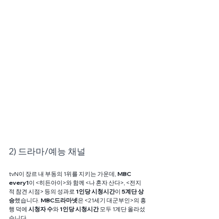
2) 드라마/예능 채널
tvN이 장르 내 부동의 1위를 지키는 가운데, 
MBC 
every1
이 <히든아이>와 함께 <나 혼자 산다>, <전지
적 참견 시점> 등의 성과로 
1인당 시청시간
이
 5계단 상
승
했습니다. 
MBC드라마넷
은 <21세기 대군부인>의 흥
행 덕에 
시청자 수
와
 1인당 시청시간
 모두 1계단 올라섰
습니다.