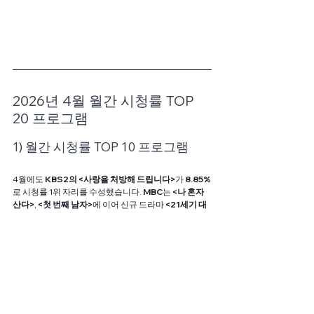
2026년 4월 월간 시청률 TOP 
20 프로그램 
1) 월간 시청률 TOP 10 프로그램
4월에도 
KBS2의 <사랑을 처방해 드립니다>
가 
8.85%
로 시청률 1위 자리를 수성했습니다. 
MBC
는 
<나 혼자 
산다>
,
 <첫 번째 남자>
에 이어 신규 드라마 
<21세기 대
군부인>
까지 
3·4·5위
를 모두 차지하는 압도적인 성과
를 냈습니다.