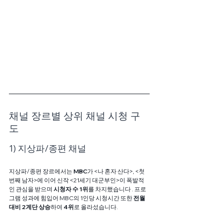
채널 장르별 상위 채널 시청 구
도
1) 지상파/종편 채널
지상파/종편 장르에서는 
MBC
가 <나 혼자 산다>, <첫 
번째 남자>에 이어 신작 <21세기 대군부인>이 폭발적
인 관심을 받으며 
시청자 수 1위
를 차지했습니다 . 프로
그램 성과에 힘입어 MBC의 1인당 시청시간 또한 
전월 
대비 2계단 상승
하여 
4위
로 올라섰습니다.