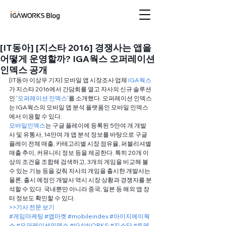
아이지에이웍스 블로
그
[IT동아] [지스타 2016] 경쟁사는 앱을
어떻게 운영할까? IGA웍스 오퍼레이션
인덱스 공개
[IT동아 이상우 기자] 모바일 앱 시장조사 업체 
IGA웍스
가 지스타 2016에서 간담회를 열고 자사의 신규 솔루션
인 ‘
오퍼레이션 인덱스
‘를 소개했다. 오퍼레이션 인덱스
는 IGA웍스의 모바일 앱 분석 플랫폼인 모바일 인덱스
에서 이용할 수 있다.
모바일인덱스
는 구글 플레이에 등록된 5만여 개 개발
사 및 유통사, 14만여 개 앱 분석 정보를 바탕으로 구글
플레이 전체 매출, 카테고리별 시장 점유율, 퍼블리셔별 
매출 추이, 커뮤니티 정보 등을 제공한다. 특히 20개 이
상의 조건을 조합해 검색하고, 3개의 게임을 비교해 볼 
수 있는 기능 등을 갖춰 자사의 게임을 출시한 개발사는 
물론, 출시 예정인 개발사 역시 시장 상황과 경쟁자를 분
석할 수 있다. 국내뿐만 아니라 중국, 일본 등 해외 앱 장
터 정보도 확인할 수 있다.
>>기사 전문 보기
#게임마케팅
#앱마켓
#mobileindex
#아이지에이웍
스
#오퍼레이션인덱스
#IGAWORKS
#지스타
#트레