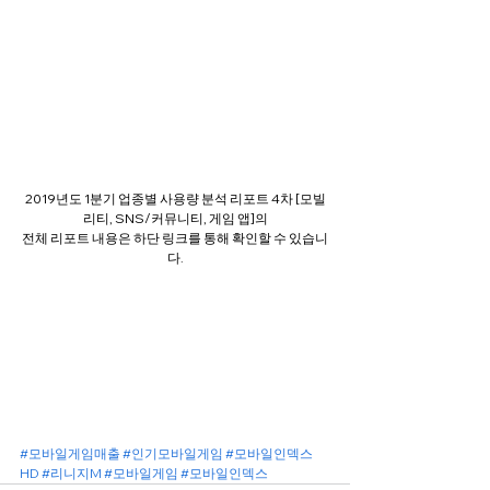
2019년도 1분기 업종별 사용량 분석 리포트 4차 [모빌
리티, SNS/커뮤니티, 게임 앱]의
전체 리포트 내용은 하단 링크를 통해 확인할 수 있습니
다.
#모바일게임매출
#인기모바일게임
#모바일인덱스
HD
#리니지M
#모바일게임
#모바일인덱스