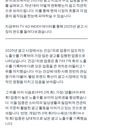
본 리포트에서는 2025년 광고 시장의 주요 업종별 순위
를 살펴보고, 작년 대비 어떻게 변화했는지 쉽고 직관적
으로 보여드립니다. 이를 통해 현재 시장의 흐름과 각 업
종의 움직임을 한눈에 파악하실 수 있습니다.
지금부터 TV AD INDEX 데이터를 통해 2025년 광고 시
장의 판도를 들여다보겠습니다.
2025년 광고 시장에서는 건강/의료 업종이 압도적인 
노출수를 기록하며 가장 많은 광고를 집행한 업종으로 
나타났습니다. 건강/의료 업종은 총 733.7억 회의 노출
수를 기록하며 다른 모든 업종을 큰 격차로 따돌리고 1
위를 차지했습니다. 이는 건강에 대한 사회 전반의 관심 
증가와 더불어, 웰빙 트렌드 확산이 광고 시장에도 직접
적인 영향을 미치고 있음을 보여줍니다.
그 뒤를 이어 식음료(495.2억 회), 가정/생활(413.8억 
회) 업종이 높은 노출수를 보이며 상위권을 형성했습니
다. 이들 업종은 소비자의 일상생활과 밀접하게 연관되
어 꾸준히 활발한 광고 활동을 이어가고 있는 것으로 분
석됩니다. 반면, 게임(15.0억 회)이나 패션/의류(14.6
억 회) 업종은 상대적으로 낮은 광고 노출수를 기록했습
니다.