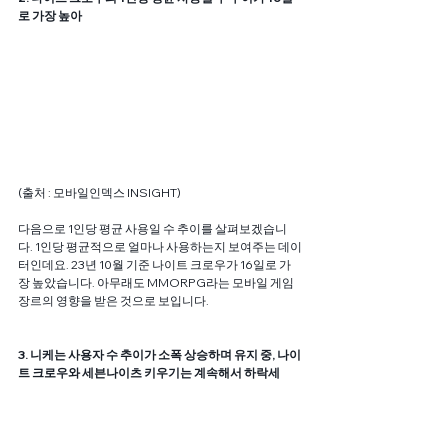
로 가장 높아
(출처 : 모바일인덱스 INSIGHT)
다음으로 1인당 평균 사용일 수 추이를 살펴보겠습니
다. 1인당 평균적으로 얼마나 사용하는지 보여주는 데이
터인데요. 23년 10월 기준 나이트 크로우가 16일로 가
장 높았습니다. 아무래도 MMORPG라는 모바일 게임 
장르의 영향을 받은 것으로 보입니다.  
3. 니케는 사용자 수 추이가 소폭 상승하며 유지 중, 나이
트 크로우와 세븐나이츠 키우기는 계속해서 하락세