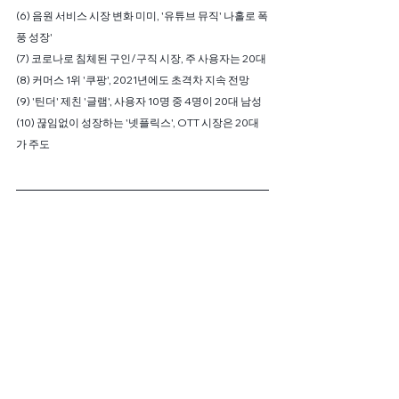
(6) 음원 서비스 시장 변화 미미, '유튜브 뮤직' 나홀로 폭
풍 성장'
(7) 코로나로 침체된 구인/구직 시장, 주 사용자는 20대
(8) 커머스 1위 '쿠팡', 2021년에도 초격차 지속 전망
(9) '틴더' 제친 '글램', 사용자 10명 중 4명이 20대 남성
(10) 끊임없이 성장하는 '넷플릭스', OTT 시장은 20대
가 주도