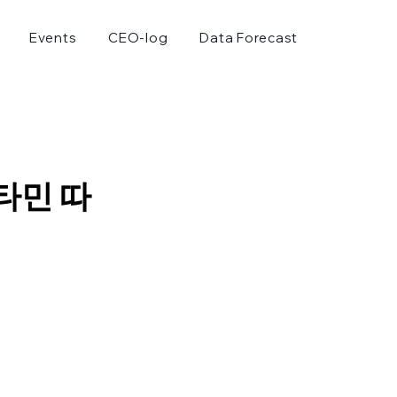
Events
CEO-log
Data Forecast
타민 따