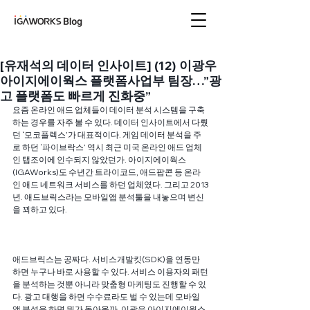
아이지에이웍스 블로
그
[유재석의 데이터 인사이트] (12) 이광우
아이지에이웍스 플랫폼사업부 팀장…”광
고 플랫폼도 빠르게 진화중”
요즘 온라인 애드 업체들이 데이터 분석 시스템을 구축
하는 경우를 자주 볼 수 있다. 데이터 인사이트에서 다뤘
던 ‘모코플렉스’가 대표적이다. 게임 데이터 분석을 주
로 하던 ‘파이브락스’ 역시 최근 미국 온라인 애드 업체
인 탭조이에 인수되지 않았던가. 아이지에이웍스
(IGAWorks)도 수년간 트라이코드, 애드팝콘 등 온라
인 애드 네트워크 서비스를 하던 업체였다. 그리고 2013
년. 애드브릭스라는 모바일앱 분석툴을 내놓으며 변신
을 꾀하고 있다.
애드브릭스는 공짜다. 서비스개발킷(SDK)을 연동만 
하면 누구나 바로 사용할 수 있다. 서비스 이용자의 패턴
을 분석하는 것뿐 아니라 맞춤형 마케팅도 진행할 수 있
다. 광고 대행을 하면 수수료라도 벌 수 있는데 모바일
앱 분석을 하면 뭐가 돌아올까. 이광우 아이지에이웍스 