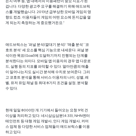
는지 여부 등, 앱 내에서의 이용패턴이 중요 지표가 된 
겁니다. 다양한 광고주 요구를 해결하기 위해 애드브릭
스를 개발했습니다. 2013년 급부상한 모바일 게임의 영
향도 컸죠. 이용자들이 게임의 어떤 요소에 돈지갑을 열
게 되는지 측정하는 게 중요했거든요.”
애드브릭스는 ‘퍼널 분석(깔대기 분석)’ ‘매출 분석’ ‘코
호트 분석’ 세 요소를 핵심 기능으로 내세운다. 퍼널 분
석이란 목표(Goal)에 도달하기까지 진행되는 단계를 
분석한다는 의미다. 모바일 앱 이용자의 경우 앱 다운로
드, 실행 등의 지표를 파악할 수 있다. 얼마만큼의 매출
이 일어나는지도 실시간 분석해 수치로 보여준다. 그리
고 코호트 분석을 통해 서비스 이용자의 나이, 성별, 레
벨, 유저 유입 채널 등 최대 8가지 조건을 설정, 분석할 
수 있다.
현재 일일 8000만 개 기기에서 들어오는 요청 9억 건 
이상을 처리하고 있다. 네시삼십삼분(4:33), NHN엔터
테인먼트 등 대형 게임 개발사, 인디 게임 개발사, 커머
스 업체 등 다양한 서비스 업체들이 애드브릭스를 이용
하고 있다.