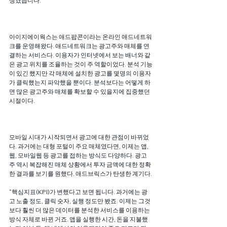
생겼습니다.”
아이지에이웍스는 애드팝콘이라는 온라인 애드네트워
크를 운영해왔다. 애드네트워크는 광고주와 매체를 연
결하는 서비스다. 이용자가 인터넷에서 보는 배너와 같
은 광고 위치를 조율하는 것이 주 역할이었다. 분석 기능
이 있긴 했지만 각 매체에 설치한 광고를 몇명의 이용자
가 클릭했는지 파악했을 뿐이다. 분석보다는 어떻게 하
면 많은 광고주와 매체를 확보할 수 있을지에 집중했던 
시절이다.
모바일 시대가 시작되면서 광고에 대한 관점이 바뀌었
다. 과거에는 대형 포털이 주요 매체였다면, 이제는 앱, 
웹, 모바일웹 등 광고를 접하는 방식도 다양하다. 광고
주 역시 복잡해진 매체 상황에서 투자 금액에 대한 정확
한 결과를 보기를 원했다. 애드브릭스가 탄생한 계기다.
“핵심지표(KPI)가 변했다고 보면 됩니다. 과거에는 광
고 노출 정도, 클릭 숫자, 실행 정도만 봤죠. 이제는 그것
보다 훨씬 더 많은 데이터를 분석한 서비스를 이용하는 
방식 자체로 바뀐 거죠. 앱을 실행한 시간, 돈을 지불했