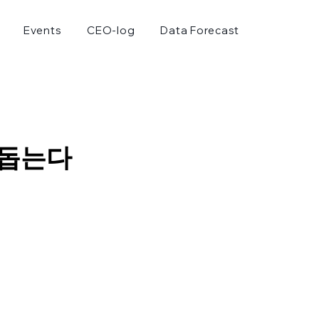
Events
CEO-log
Data Forecast
 돕는다